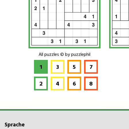
Kontakt
All puzzles © by puzzlephil
1
3
5
7
2
4
6
8
Sprache