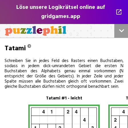
Löse unsere Logikrätsel online auf
gridgames.app
Startseite
©
Tatami
Alle unsere Rätsel
Schreiben Sie in jedes Feld des Rasters einen Buchstaben,
sodass in jedem dick-umrandeten Gebiet die ersten N
Buchstaben des Alphabets genau einmal vorkommen (N
Sudokus
entspricht der Größe des Gebiets). In jeder Zeile und jeder
Spalte müssen alle Buchstaben gleich oft vorkommen. Zwei
gleiche Buchstaben dürfen nicht orthogonal benachbart sein.
Kreuzwort
Tatami #1 - leicht
T
Für Verleger
Play Online