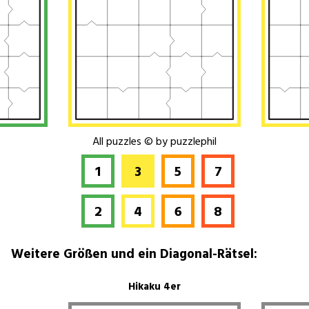
Kontakt
All puzzles © by puzzlephil
1
3
5
7
2
4
6
8
Weitere Größen und ein Diagonal-Rätsel:
Hikaku 4er