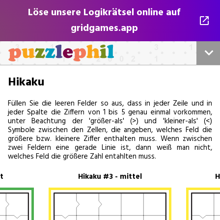
Löse unsere Logikrätsel online auf
gridgames.app
Startseite
Hikaku
Alle unsere Rätsel
Füllen Sie die leeren Felder so aus, dass in jeder Zeile und in
jeder Spalte die Ziffern von 1 bis 5 genau einmal vorkommen,
unter Beachtung der 'größer-als' (>) und 'kleiner-als' (<)
Sudokus
Symbole zwischen den Zellen, die angeben, welches Feld die
größere bzw. kleinere Ziffer enthalten muss. Wenn zwischen
zwei Feldern eine gerade Linie ist, dann weiß man nicht,
Kreuzwort
welches Feld die größere Zahl entahlten muss.
Für Verleger
t
Hikaku #3 - mittel
H
Play Online